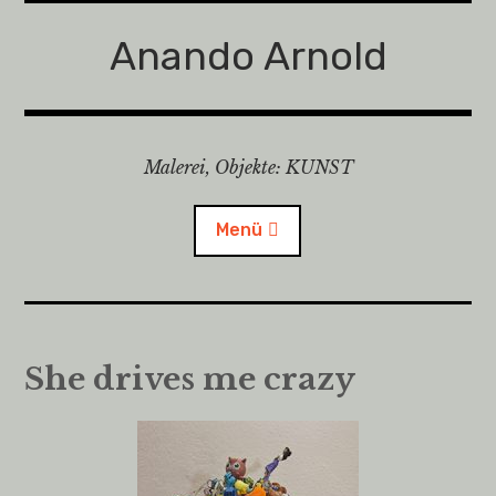
Zum
Inhalt
Anando Arnold
springen
Malerei, Objekte: KUNST
Menü
Anando Arnold
She drives me crazy
Vita & Ausstellungen
Child-
Objekte
Menü
auskl
Mystic Circles