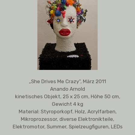
Look In
Die DaDa-Maschine
Mensch und Natur
Licht-Spiel: Leuchte 1
The Mind
„She Drives Me Crazy“, März 2011
The City – I ♥ Berlin, New York, Bombay…
Anando Arnold
kinetisches Objekt, 25 x 25 cm, Höhe 50 cm,
She drives me crazy
Gewicht 4 kg
Material: Styroporkopf, Holz, Acrylfarben,
KKunstt
Mikroprozessor, diverse Elektronikteile,
Elektromotor, Summer, Spielzeugfiguren, LEDs
Make Art not War