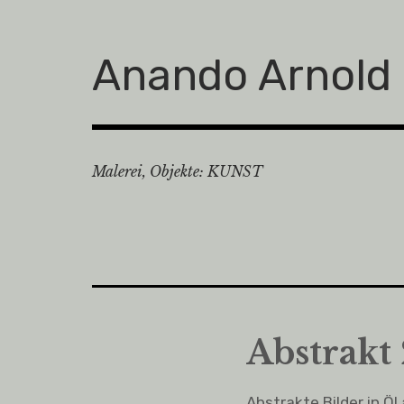
Zum
Inhalt
springen
Anando Arnold
Malerei, Objekte: KUNST
Abstrakt
Abstrakte Bilder in Ö