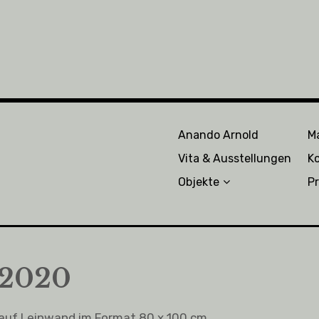
Anando Arnold
Ma
Vita & Ausstellungen
K
Objekte
P
 2020
l auf Leinwand im Format 80 x 100 cm